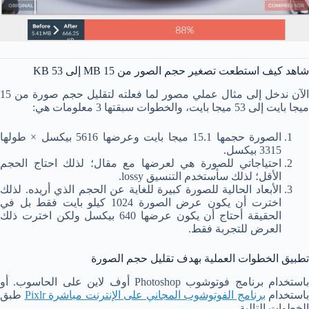
شاهد كيف استطعت تصغير حجم الصور من 15 MB إلى 53 KB
الآن ندخل إلى مثال عملي مصور لما فعلته لتقليل حجم صورة من 15
ميجا بايت إلى 53 ميجا بايت، والخطوات سبقتها 3 معلومات هي:
الصورة حجمها 15.1 ميجا بايت وعرضها 5616 بيكسل × طولها
3315 بيكسل.
احتياجاتي للصورة هي لعرضها مع مقال؛ لذلك احتاج الحجم
الأقل؛ لذلك سأستخدم التنسيق lossy.
الأبعاد الحالية للصورة كبيرة للغاية عن الحجم الذي أريده. لذلك
اخترت أن يكون عرض الصورة 1024 كيلو بايت فقط بل في
الحقيقة أحتاج أن يكون عرضها 640 بيكسل ولكن اخترت ذلك
العرض للتجربة فقط.
تطبيق الخطوات العملية بهدف تقليل حجم الصورة
باستخدام برنامج فوتوشوب Photoshop أوف لاين على الحاسوب. أو
باستخدام
برنامج الفوتوشوب المجاني على الإنترنت مباشرة Pixlr
طبق
الخطوات التالية.