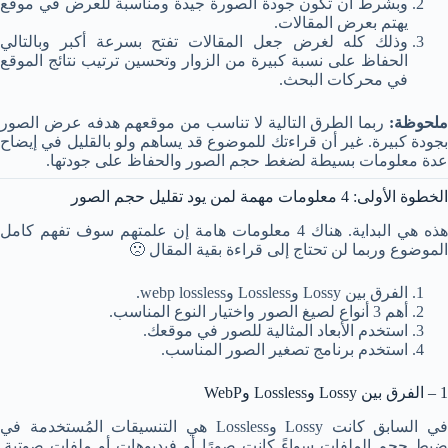
وبشرط أن تكون جودة الصورة جيدة ومناسبة للعرض في موقع
يهتم بعرض المقالات.
وذلك كله لغرض جعل المقالات تفتح بسرعة أكبر وبالتالي
الحفاظ على نسبة كبيرة من الزوار وتحسين ترتيب نتائج الموقع
في محركات البحث.
ملحوظة:
ربما الطرق التالية لا تناسب من موقعهم هدفه عرض الصور
بجودة كبيرة. غير أن قراءتك للموضوع قد يساهم ولو بالقليل في إيضاح
عدة معلومات بسيطة لضغط حجم الصور والحفاظ على جودتها.
الخطوة الأولى: 4 معلومات مهمة لمن يود تقليل حجم الصور
هذه هي البداية. هناك 4 معلومات هامة إن علمتهم سوف تفهم كامل
الموضوع وربما لن تحتاج إلى قراءة بقية المقال 🙁
الفرق بين Lossy وLossless وwebp lossless.
أهم 3 أنواع لصيغ الصور واختيار النوع المناسب.
استخدم الأبعاد المثالية للصور في موقعك.
استخدم برنامج تصغير الصور المناسب.
1 – الفرق بين Lossy وLossless وWebP
في السابق كانت Lossy وLossless هي التنسيقات المُستخدمة في
ضبط حجم الملفات سواءً كانت صورًا أو فيديوهات أو ملفات صوتية.