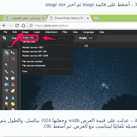
3 – أضغط على قائمة image ثم اختر image size.
4 – عدلت على قيمة العرض width وجعلتها 1024 بيكسل، والطول يتم
تعديله تلقائيًا ليتناسب مع العرض. ثم أضغط OK.