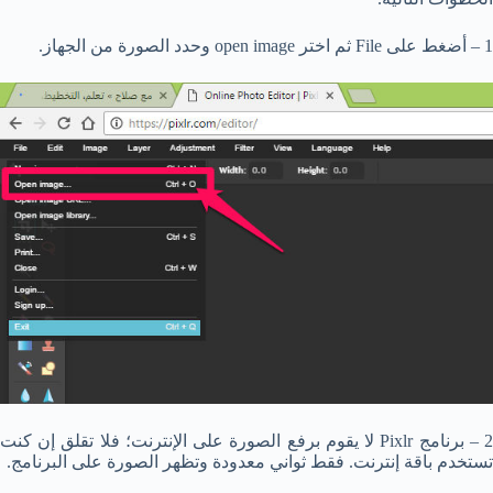
1 – أضغط على File ثم اختر open image وحدد الصورة من الجهاز.
2 – برنامج Pixlr لا يقوم برفع الصورة على الإنترنت؛ فلا تقلق إن كنت
تستخدم باقة إنترنت. فقط ثواني معدودة وتظهر الصورة على البرنامج.