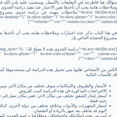
سؤالك هنا فأطرحه في التعليقات بالأسفل، وسنجيب عليه بإذن الله 
وملاحظات هامة يجب أن تأخذها بعين الاعتبار عند تنفيذ دراسة الجدو
ow-desktop=”1″ bs-show-tablet=”1″ bs-show-phone=”1″ bs-text-color-
scheme=”” css=”” custom-css-class=”” custom-id=””]
في هذا الباب نذكر عدة اعتبارات وملاحظات هامة يجب أن تأخذها بعي
مشروع الحضانة الخاص بك.
[/bs-text][bs-text title=”د
″ bs-show-phone=”1″ bs-text-color-scheme=”” css=”” custom-css-
class=”” custom-id=””]
الكثير من الأشخاص طلبوا مني تحميل هذه الدراسة كي يستخدموها كما ه
لك للأسباب التالية:
الأسعار والظروف والإمكانيات سوف تختلف من مكان لآخر، وم
الافتراضات المذكورة في هذه الدراسة كتبت كفروض
جنيه فقط.
أسعار التجهيزات والأدوات وخلافه تختلف من دولة لأخرى. كذل
اليوم قد يختلف بعد شهر بالزيادة أو النقصان.
أنت من يحدد إمكانياتك واحتياجاتك، ووفقًا لها دراسة الجدوى