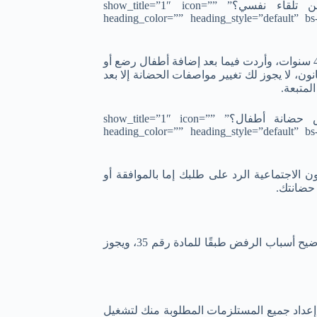
[/bs-text][bs-text title=”هل يمكنني تغيير مواصفات الحضانة من تلقاء نفسي؟” show_title=”1″ icon=””
heading_color=”” heading_style=”default” b
لنفترض أنك حصلت على ترخيص بإنشاء حضانة أطفال من عمر 2 إلى 4 سنوات، وأردت فيما بعد إضافة أطفال رضع أو
 الحالة وطبقًا للمادة رقم 33 من نفس القانون، لا يجوز لك تغيير مواصفات الحضانة إلا بعد
لمتبعة.
[/bs-text][bs-text title=”كم الوقت المتوقع للحصول على ترخيص حضانة أطفال؟” show_title=”1″ icon=””
heading_color=”” heading_style=”default” b
ة الشؤون الاجتماعية الرد على طلبك إما بالموافقة أو
 حضانتك.
في حالة كانت الإجابة بالرفض فإنه على مديرية الشؤون الاجتماعية توضيح أسباب الرفض طبقًا للمادة رقم 35، ويجوز
 إعداد جميع المستلزمات المطلوبة منك لتشغيل