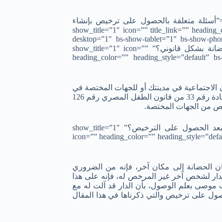
bs-text][/vc_column][/vc_row][vc_row][vc_column][bs-heading title=”أسئلة متعلقة بالحصول على ترخيص بإنشاء
show_title=”1″ icon=”” title_link=”” heading_co-
desktop=”1″ bs-show-tablet=”1″ bs-show-phon
id=””][bs-text title=”ما هي أول خطوة أقوم بها لإنشاء مشروع الحضانة بشكل قانوني؟” show_title=”1″ icon=””
heading_color=”” heading_style=”default” b
 الاجتماعية في مدينتك أو للجهات المختصة في
دولتك لطلب الحصول على ترخيص إنشاء دار حضانة أطفال؛ فطبقًا للمادة رقم 33 من قانون الطفل المصري رقم 126
[/bs-text][bs-text title=”هل يمكنني تغيير موقع الحضانة من نفسي بعد الحصول على الترخيص؟” show_title=”1″
icon=”” heading_color=”” heading_style=”def
ن الحضانة إلى مكان آخر، فإنه من الضروري
لدار لشخص آخر غير المرخص له، فإنه على هذا
 الاجتماعية في مدينته خلال 90 يومًا بخطاب موصى بعلم الوصول، بأن الدار قد آلت له مع
للحصول على ترخيص والتي ذكرناها في هذا المقال