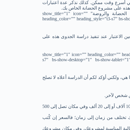
في أسرع وقت ممكن. كذلك نذكر عدة اعتبارات
ى هذه على مشروع الحضانة الخاص بك.
[/bs-text][bs-text title=”ملاحظات مهمة عن دراسة جدوى مشروع الحضانة والروضة” show_title=”1″ icon=””
heading_color=”” heading_style=”t3-s7″ bs-sh
ن الاعتبار عند تنفيذ دراسة الجدوى هذه على
راسة الجدوى هذه لا تصلح لك” show_title=”1″ icon=”” heading_color=”” heading_style=”t1-
s7″ bs-show-desktop=”1″ bs-show-tablet=”1
ي، ولكني أؤكد لكم أن الدراسة أعلاه لا تصلح
ن شخص لآخر.
أسعار إيجار الشقق تختلف من مكان لآخر؛ ففي مكان تصل إلى 10 آلاف أو إلى 20 ألف وفي مكان تصل إلى 500
ك تختلف من زمان إلى زمان؛ فالسعر إن كُتب
 المالية المناسبة لمشروعك، وفي مكان مشروعك