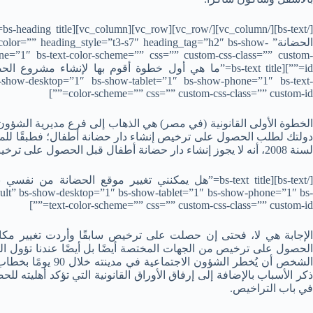
[/
الحضانة” lor=”” heading_style=”t3-s7″ heading_tag=”h2″ bs-show
e=”1″ bs-text-color-scheme=”” css=”” custom-css-class=”” custom-
s-show-desktop=”1″ bs-show-tablet=”1″ bs-show-phone=”1″ bs-text-
color-scheme=”” css=”” custom-css-class=”” custom-id=””]
الخطوة الأولى القانونية (في مصر) هي الذهاب إلى فرع مديرية الشؤون
لسنة 2008، أنه لا يجوز إنشاء دار حضانة أطفال قبل الحصول على ترخيص من الجهات المختصة.
ault” bs-show-desktop=”1″ bs-show-tablet=”1″ bs-show-phone=”1″ bs-
text-color-scheme=”” css=”” custom-css-class=”” custom-id=””]
الإجابة هي لا، فحتى إن حصلت على ترخيص سابقًا وأردت تغيير مكا
الحصول على ترخيص من الجهات المختصة أيضًا بل أيضًا عندنا تؤول ا
الشخص أن يُخطر الشؤون
ذكر الأسباب بالإضافة إلى إرفاق الأوراق القانونية التي تؤكد أهليته 
في باب التراخيص.