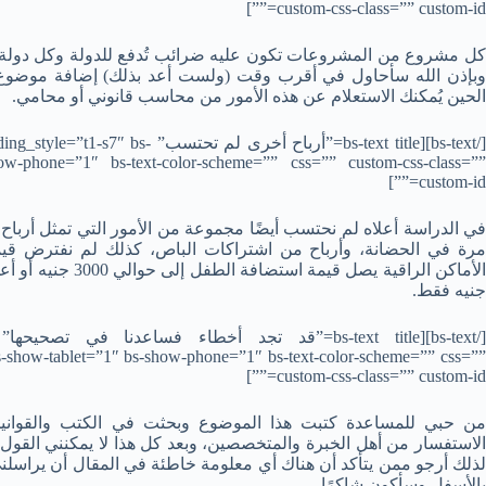
custom-css-class=”” custom-id=””]
كل مشروع من المشروعات تكون عليه ضرائب تُدفع للدولة وكل دولة ل
وبإذن الله سأحاول في أقرب وقت (ولست أعد بذلك) إضافة موضوع 
الحين يُمكنك الاستعلام عن هذه الأمور من محاسب قانوني أو محامي.
[/bs-text][bs-text title=”أرباح أخرى
ow-phone=”1″ bs-text-color-scheme=”” css=”” custom-css-class=””
custom-id=””]
في الدراسة أعلاه لم نحتسب أيضًا مجموعة من الأمور التي تمثل أرباح
مرة في الحضانة، وأرباح من اشتراكات الباص، كذلك لم نفترض قيم
جنيه فقط.
s-show-tablet=”1″ bs-show-phone=”1″ bs-text-color-scheme=”” css=””
custom-css-class=”” custom-id=””]
من حبي للمساعدة كتبت هذا الموضوع وبحثت في الكتب والقوانين 
لذلك أرجو ممن يتأكد أن هناك أي معلومة خاطئة في المقال أن يراسلني 
بالأسفل وسأكون شاكرًا.