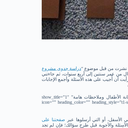
قد نشرت من قبل موضوع “
دراسة جدوى مشروع
ال من عمر سنتين إلى أربع سنوات، ثم جاءتني
أيت أن أُجيب على هذه الأسئلة وأجمع الإجابات
[/vc_column_text][bs-text title=”سؤال وجواب بخصوص مشروع حضانة الأطفال وملاحظات هامة” show_title=”1″
icon=”” heading_color=”” heading_style=”t1-
ي الأسفل، أو التي أرسلوها عبر
صفحتنا على
 الأسئلة والأجوبة قبل طرح سؤالك؛ فإن لم تجد