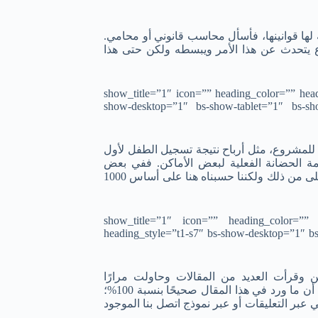
ها قوانينها، فأسأل محاسب قانوني أو محامي.
يتحدث عن هذا الأمر ويبسطه ولكن حتى هذا
 لم تحتسب” show_title=”1″ icon=”” heading_color=”” heading_style=”t1-s7″ bs-
show-desktop=”1″ bs-show-tablet=”1″ bs-sh
 للمشروع، مثل أرباح نتيجة تسجيل الطفل لأول
ة الحضانة الفعلية لبعض الأماكن. ففي بعض
الأماكن الراقية يصل قيمة استضافة الطفل إلى حوالي 3000 جنيه أو أعلى من ذلك ولكننا حسبناه هنا على أساس 1000
[/bs-text][bs-text title=”قد تجد أخطاء فساعدنا في تصحيحها” show_title=”1″ icon=”” heading_color=””
heading_style=”t1-s7″ bs-show-desktop=”1″ b
وقرأت العديد من المقالات وحاولت مرارًا
الاستفسار من أهل الخبرة والمتخصصين، وبعد كل هذا لا يمكنني القول أن ما ورد في هذا المقال صحيحًا بنسبة 100%؛
عبر التعليقات أو عبر نموذج اتصل بنا الموجود