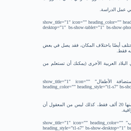
في عمل الدراسة.
” show_title=”1″ icon=”” heading_color=”” heading_style=”t1-s7″ bs-show-
desktop=”1″ bs-show-tablet=”1″ bs-show-phon
تلف أيضًا باختلاف المكان، فقد يصل في بعض
البلاد العربية الأخرى (يمكنك أن تستعلم من
[/bs-text][bs-text title=”تكاليف الحضانة تُحددها أيضًا أسعار استضافة الأطفال” show_title=”1″ icon=””
heading_color=”” heading_style=”t1-s7″ bs-sh
فليس من المعقول أن تُكلف حضانة بمليون جنيه وأنت تربح شهريًا منها 20 ألف فقط، كذلك ليس من المعقول أن
قية.
[/bs-text][bs-text title=”حساب الضرائب وما يخص الدولة لم يحتسب” show_title=”1″ icon=”” heading_color=””
heading_style=”t1-s7″ bs-show-desktop=”1″ b