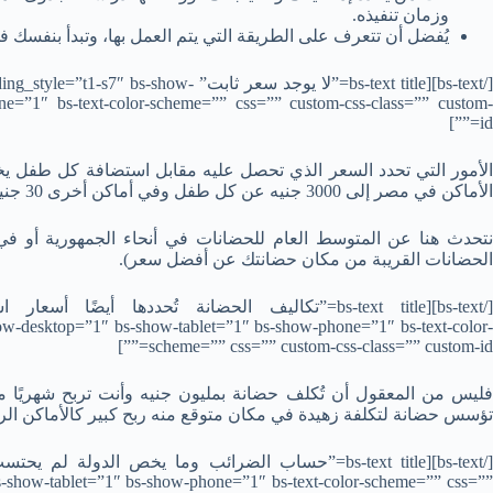
وزمان تنفيذه.
يُفضل أن تتعرف على الطريقة التي يتم العمل بها، وتبدأ بنفسك 
[/bs-text][bs-text title=”لا يوجد سعر ثابت
e=”1″ bs-text-color-scheme=”” css=”” custom-css-class=”” custom-
id=””]
الأمور التي تحدد السعر الذي تحصل عليه مقابل استضافة كل طفل يخ
الأماكن في مصر إلى 3000 جنيه عن كل طفل وفي أماكن أخرى 30 جنيه فقط.
نتحدث هنا عن المتوسط العام للحضانات في أنحاء الجمهورية أو في 
الحضانات القريبة من مكان حضانتك عن أفضل سعر).
ow-desktop=”1″ bs-show-tablet=”1″ bs-show-phone=”1″ bs-text-color-
scheme=”” css=”” custom-css-class=”” custom-id=””]
تؤسس حضانة لتكلفة زهيدة في مكان متوقع منه ربح كبير كالأماكن الرا
s-show-tablet=”1″ bs-show-phone=”1″ bs-text-color-scheme=”” css=””