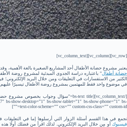
[vc_row][vc_column][vc_column_text]
يعتبر مشروع حضانة الأطفال أحد المشاريع الصغيرة بالغة الأهمية، و
حضانة أطفال
” باعتباره دراسة الجدوى المبدئية لمشروع روضة الأطف
الكثير من الاستفسارات في التعليقات ومن خلال البريد الإلكتروني؛ فر
في موضوع واحد فقط للمهتمين بمشروع روضة الأطفال تيسيرًا عليهم.
s7″ bs-show-desktop=”1″ bs-show-tablet=”1″ bs-show-phone=”1″ bs-
text-color-scheme=”” css=”” custom-css-class=”” custom-id=””]
جمع في هذا القسم أسئلة الزوار التي أرسلوها إما في التعليقات ف
فيسبوك
أو من خلال البريد الإلكتروني. لذلك اقرأ من فضلك أولًا هذه