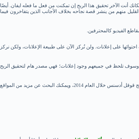
نك أنت الآخر تحقيق هذا الربح إن تمكنت من فعل ما فعله ايفان. أيضًا
القليل منهم من ينشر قصة نجاحه بخلاف الأجانب الذين يتفاخرون فيما
اطع الفيديو كالمحترفين.
حتوائها على إعلانات. ولن نُركز الآن على طبيعة الإعلانات، ولكن نركز
، وسوف تلحظ في جميعهم وجود إعلانات؛ فهي مصدر هام لتحقيق الربح
ونظرًا لتحفظ أصحاب المدونات والمواقع العربية وعدم ذكرهم أرباحهم، ننتقل لعرض نبذة سريعة عن أرباح 3 مواقع ويب حققوا الربح من برنامج قوقل أدسنس خلال العام 2014، ويمكنك البحث عن مزيد من المواقع