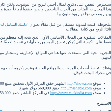
سيعترض البعض على ذكري لمثال أجنبي للربح من اليوتيوب، ولكن كان هذا
هذا المجال به المئات من العرب الناجحين والذين حققوا أرباحًا جيد
بينهم بقصص نجاحهم ويحتفلون بها.
ملحوظة: كتبت لمدونة مستقل من قبل مقالًا بعنوان “
دليلك الشامل لدخ
ثانيًا: الربح من كتابة المقالات
المقالات المكتوبة هي المجال الأساسي الأول الذي يتجه إليه معظم من ي
فقط على الكيفية التي يُمكن تحقيق الربح من خلالها، ثم نتحدث لاحقًا ع
التجربة الحية التي سنتحدث عنها هنا هي المواقع الإخبارية، وسنختار م
لديهم.
في محرك البحث قوقل.
موقع
http://ehow.com
الشهير حقق المركز الأول بتحقيق مبلغ 675,000 دولار شهريًا
موقع
http://mashable.com
حقق 560,000 دولار شهريًا
موقع
http://www.clickindia.com
في المركز العاشر حقق 58,000 دولار شهريًا
الاستنتاج