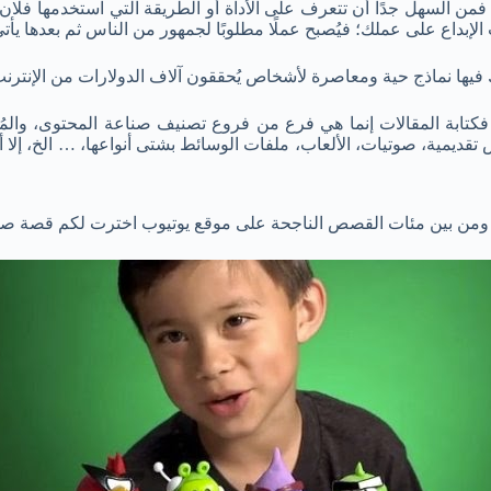
 فمن السهل جدًا أن تتعرف على الأداة أو الطريقة التي استخدمها فلا
الإبداع على عملك؛ فيُصبح عملًا مطلوبًا لجمهور من الناس ثم بعدها يأت
ها نماذج حية ومعاصرة لأشخاص يُحققون آلاف الدولارات من الإنترنت 
فكتابة المقالات إنما هي فرع من فروع تصنيف صناعة المحتوى، والم
مية، صوتيات، الألعاب، ملفات الوسائط بشتى أنواعها، … الخ، إلا أن أش
، ومن بين مئات القصص الناجحة على موقع يوتيوب اخترت لكم قصة صبي