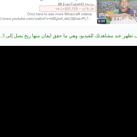
مشاهدتك للفيديو، وهي ما حقق ايفان منها ربح يصل إلى 1.3 مليون دولار سنويًا.