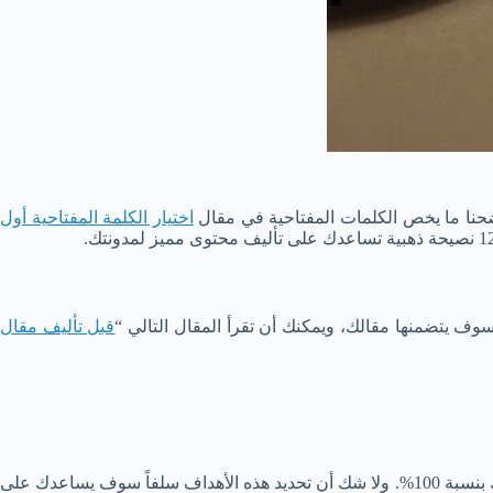
وضحنا ما يخص الكلمات المفتاحية في مقال
اختيار الكلمة المفتاحية أول
ف يتضمنها مقالك، ويمكنك أن تقرأ المقال التالي “
قبل تأليف مقال
ما الفائدة التي سوف تعود على القارئ بعد قراءته لهذا المقال، كذلك ما النتيجة التي سوف تحصل عليها أنت إذا نجحت في تحقيق أهداف مقالك بنسبة 100%. ولا شك أن تحديد هذه الأهداف سلفاً سوف يساعدك على