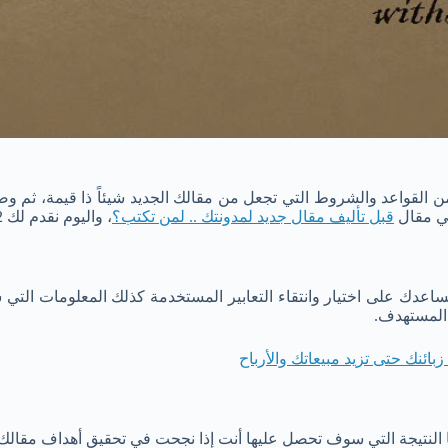
ن القواعد والشروط التي تجعل من مقالك الجديد شيئاً ذا قيمة، ثم 
في مقال
قبل تأليف مقال جديد لمدونتك .. لمن تكتب؟
، واليوم نقدم لك 12 نصيحة ذهبية تساعدك على تأليف محتوى مميز لمدونتك.
دك على اختيار وانتقاء التعابير المستخدمة كذلك المعلومات التي سو
 المستهدف.
بائنك حتى تزيد مبيعاتك والأرباح