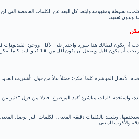
ات بسيطة ومفهومة وابتعد كل البعد عن الكلمات الغامضة التي لن يتمك
 وبدون تعقيد.
يجب أن يكون لمقالك هذا صورة واحدة على الأقل. ووجود الفيديوهات
 كيلو بايت كلما أمكن؛ لذلك حاول قدر الإمكان إدراج الصور ذات الأهمية.
دم الأفعال المباشرة كلما أمكن؛ فمثلاً بدلاً من قول “اُشتريت الع
ة، واستخدم كلمات مباشرة تُفيد الموضوع؛ فبدلا من قول “كثير من ال
تستخدمها، ونقصد بالكلمات دقيقة المعنى، الكلمات التي توصل المعن
قة والأقرب للمعنى.