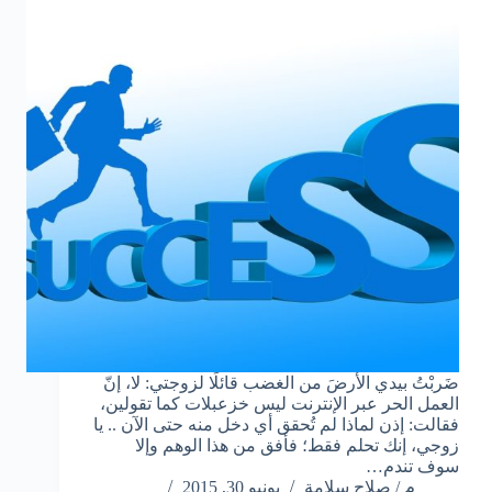
ضَربْتُ بيدي الأرضَ من الغضب قائلًا لزوجتي: لا، إنّ
العمل الحر عبر الإنترنت ليس خزعبلات كما تقولين،
فقالت: إذن لماذا لم تُحقق أي دخل منه حتى الآن .. يا
زوجي، إنك تحلم فقط؛ فأفق من هذا الوهم وإلا
سوف تندم…
م / صلاح سلامة
يونيو 30, 2015