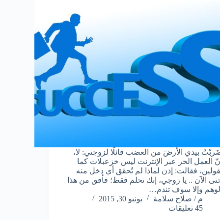
َربْتُ بيدي الأرضَ من الغضب قائلًا لزوجتي: لا،
نّ العمل الحر عبر الإنترنت ليس خزعبلات كما
قولين، فقالت: إذن لماذا لم تُحقق أي دخل منه
تى الآن .. يا زوجي، إنك تحلم فقط؛ فأفق من هذا
لوهم وإلا سوف تندم…
م / صلاح سلامة
يونيو 30, 2015
45 تعليقات