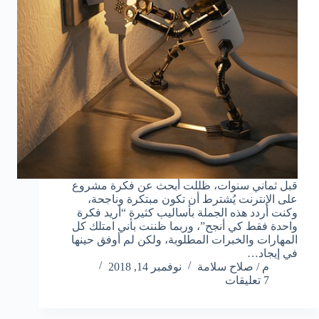
قبل ثماني سنوات، ظللت أبحث عن فكرة مشروع
على الإنترنت يُشترط أن تكون مبتكرة وناجحة،
وكنت أردد هذه الجملة بأساليب كثيرة “أريد فكرة
واحدة فقط كي أنجح”، وربما ظننت بأني امتلك كل
المهارات والخبرات المطلوبة، ولكن لم أوفق حينها
في إيجاد…
م / صلاح سلامة
نوفمبر 14, 2018
7 تعليقات