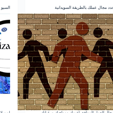
دد مجال عملك بالطريقة السويدانية
السيو .
جال العمل الموافق لقيمك ومواهبك ورغباتك