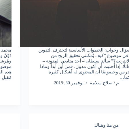
ؤال وجواب: الخطوات الأساسية لتحترف التدوين
محمد إب
 في موضوع “كيف يُمكنني تحقيق الربح من
دَوِّنْ
لإنترنت؟” سألنا سلطان – أحد متابعي المدونة –
ومُرشدك
ائلًا: إذا أحببت أن أكون مدون، فمن أين أبدأ وماذا
موضوعن
درس وخصوصًا أن المحتوى له أشكال كثيرة
هذه الد
ما…
مُقبل
م / صلاح سلامة
نوفمبر 30, 2015
من هنا وهناك