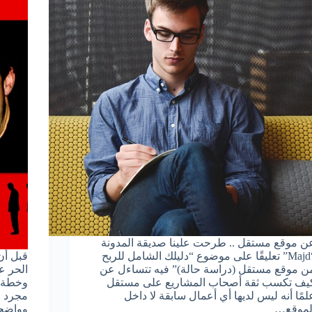
ن موقع مستقل .. طرحت علينا صديقة المدونة
“Majd” تعليقًا على موضوع “دليلك الشامل للربح
قبل أن
ن موقع مستقل (دراسة حالة)” فيه تتساءل عن
الحر ع
يف تكسب ثقة أصحاب المشاريع على مستقل
وخطة ا
لمًا أنه ليس لديها أي أعمال سابقة لا داخل
مجرد 
لموقع…
وواضحة 