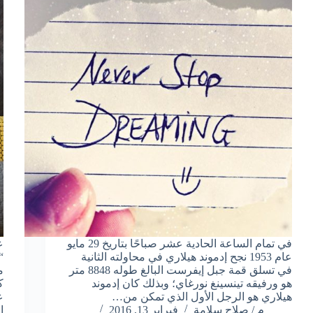
في تمام الساعة الحادية عشر صباحًا بتاريخ 29 مايو
ع
عام 1953 نجح إدموند هيلاري في محاولته الثانية
في تسلق قمة جبل إيفرست البالغ طوله 8848 متر
م
هو ورفيقه تينسينغ نورغاي؛ وبذلك كان إدموند
ك
هيلاري هو الرجل الأول الذي تمكن من…
ع
م / صلاح سلامة
فبراير 13, 2016
ا