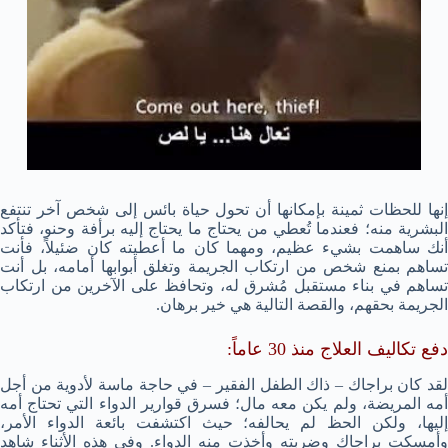
إنها للحظات ثمينة بإمكانها أن تحول حياة بائس إلى شخص آخر تنتفع
البشرية منه؛ فعندما تُعطي من يحتاج ما يحتاج إليه برأفة وحنو، فتأكد
أنك ساهمت بشيء عظيم، ومهما كان ما أعطيته كان ضئيلاً، فأنت
تساهم بمنع شخص من ارتكاب الجريمة وتغلق أبوابها أمامه، بل أنت
تساهم في بناء مستقبل مُشرق له، وتحافظ على الآخرين من ارتكاب
الجريمة بحقهم، والقصة التالية هي خير برهان.
دفع تكاليف العلاج منذ 30 عاماً:
لقد كان براجاك – ذاك الطفل الفقير – في حاجة ماسة لأدوية من أجل
أمه المريضة، ولم يكن معه مال؛ فسرق قوارير الدواء التي تحتاج أمه
إليها، ولكن الحظ لم يحالفه؛ حيث اكتشفت بائعة الدواء الأمر،
وأمسكت براجاك وضربته وأخذت منه الدواء. وفي هذه الأثناء شاهد