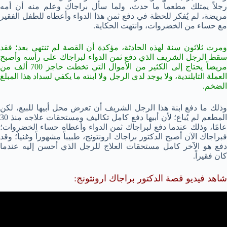
رجلاً يمتلك مطعماً ما حدث، ولما سأل براجاك وعلم منه أن أمه
مريضة، لم يُفكر للحظة في دفع ثمن هذا الدواء وأعطاه للطفل الفقير
مع حساء من الخضروات، وانتهت الحكاية.
ومرت ثلاثون سنة لهذه الحادثة، مؤكدة أن القصة لم تنتهي بعد؛ فقد
سقط الرجل الشريف الذي دفع ثمن الدواء لبراجاك على رأسه وأصبح
مريضاً يحتاج إلى الكثير من الأموال التي تخطت حاجز 700 ألف من
العملة التايلندية، ولا يوجد لدى الرجل ولا ابنته ما يكفي لسداد هذا المبلغ
الضخم.
وذلك ما دفع ابنة هذا الرجل الشريف أن تعرض محل أبيها للبيع، لكن
المطعم لم يُباع؛ لأن أبيها دفع كامل تكاليف ومستحقات علاجه منذ 30
عامًا، وذلك عندما دفع لبراجاك ثمن الدواء وأعطاه حساء الخضروات؛
فبراجاك الآن أصبح الدكتور براجاك ارونتونج، طبيباً مشهوراً وغنياً؛ وقد
دفع هو الآخر كامل مستحقات العلاج للرجل الذي أحسن إليه عندما
كان فقيراً.
شاهد فيديو قصة الدكتور براجاك ارونثونج: