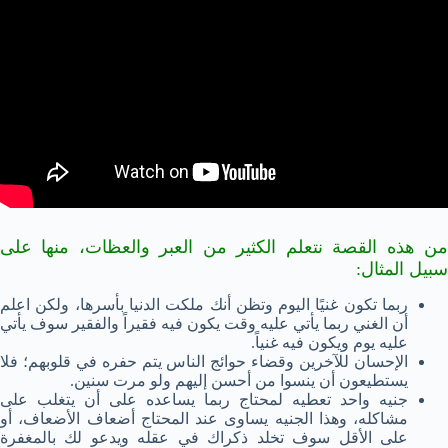
من هذه القصة نتعلم الكثير من العبر والعظات، منها على
سبيل المثال:
ربما تكون غنيًا اليوم وتظن أنك ملكت الدنيا بأسرها، ولكن اعلم
أن الغني ربما يأتي عليه وقت يكون فيه فقيراً والفقير سوف يأتي
عليه يوم ويكون فيه غنياً.
الإحسان للآخرين وقضاء حوائج الناس يتم حفره في قلوبهم؛ فلا
يستطيعون أن ينسوا من أحسن إليهم ولو مرت سنين.
جنيه واحد تعطيه لمحتاج ربما يساعده على أن يتغلب على
مشاكله، وهذا الجنيه يساوى عند المحتاج أضعاف الأضعاف، أو
على الأقل سوف تخلد ذكراك في عقله ويدعو لك بالمغفرة